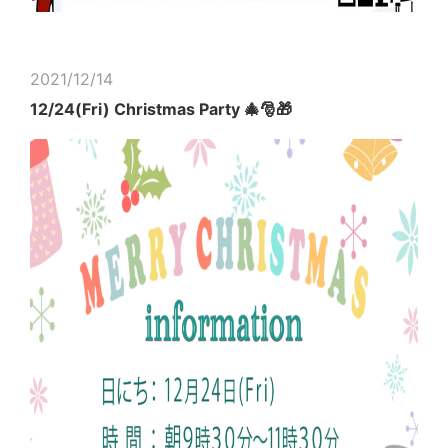
2021/12/14
12/24(Fri) Christmas Party 🎄🎅🎁